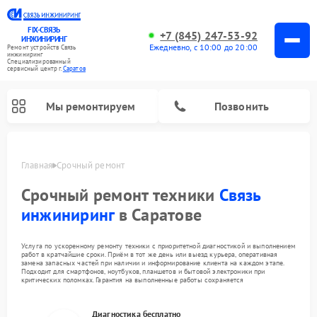
FIX-СВЯЗЬ
+7 (845) 247-53-92
ИНЖИНИРИНГ
Ежедневно, с 10:00 до 20:00
Ремонт устройств Связь
инжиниринг
Специализированный
cервисный центр г.
Саратов
Мы ремонтируем
Позвонить
Главная
Срочный ремонт
Срочный ремонт техники
Связь
инжиниринг
в Саратове
Услуга по ускоренному ремонту техники с приоритетной диагностикой и выполнением
работ в кратчайшие сроки. Приём в тот же день или выезд курьера, оперативная
замена запасных частей при наличии и информирование клиента на каждом этапе.
Подходит для смартфонов, ноутбуков, планшетов и бытовой электроники при
критических поломках. Гарантия на выполненные работы сохраняется
Диагностика бесплатно