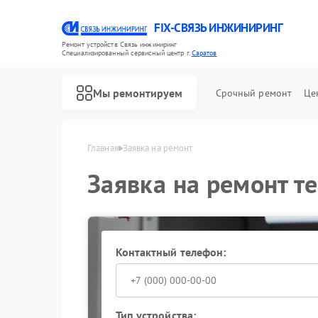
FIX-СВЯЗЬ ИНЖИНИРИНГ
Ремонт устройств Связь инжиниринг
Специализированный cервисный центр г.
Саратов
Мы ремонтируем
Срочный ремонт
Це
Ремонт ИБП Связь инжиниринг
Главная
Заявка на ремонт
Заявка на ремонт т
Контактный телефон:
Тип устройства: