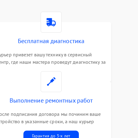
Бесплатная диагностика
урьер привезет вашу технику в сервисный
ентр, где наши мастера проведут диагностику за
0 минут
Выполнение ремонтных работ
осле подписания договора мы починим ваше
стройство в указанные сроки, а наш курьер
ривезет его к вам вместе с гарантийным
алоном бесплатно
Гарантия до 3-х лет