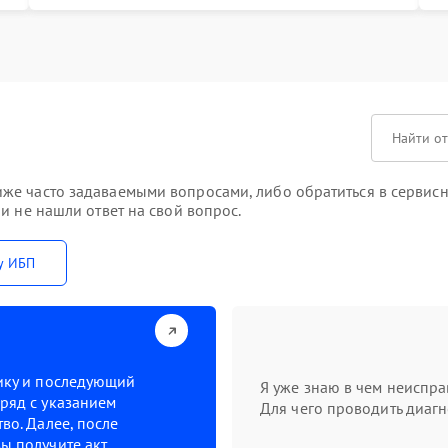
же часто задаваемыми вопросами, либо обратиться в сервисн
и не нашли ответ на свой вопрос.
у ИБП
тику и последующий
Я уже знаю в чем неиспра
ряд с указанием
Для чего проводить диагн
во. Далее, после
ы получите акт