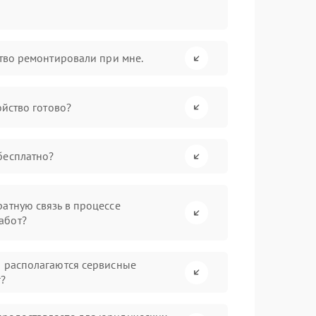
ство ремонтировали при мне.
ойство готово?
бесплатно?
атную связь в процессе
абот?
а располагаются сервисные
г?