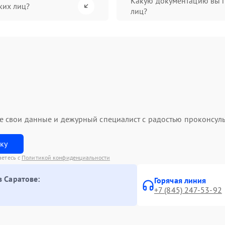
Какую документацию вы 
ких лиц?
лиц?
ьте свои данные и дежурный специалист с радостью проконсуль
вку
аетесь с
Политикой конфиденциальности
в Саратове:
Горячая линия
+7 (845) 247-53-92