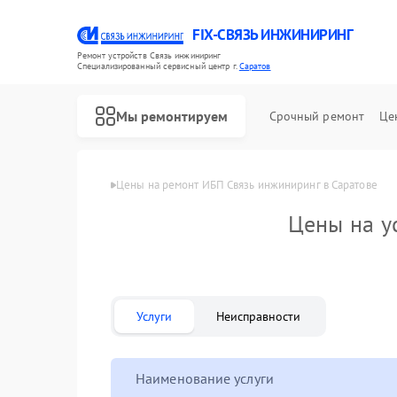
FIX-СВЯЗЬ ИНЖИНИРИНГ
Ремонт устройств Связь инжиниринг
Специализированный cервисный центр г.
Саратов
Мы ремонтируем
Срочный ремонт
Це
Ремонт ИБП Связь инжиниринг
Главная
Цены
Цены на ремонт ИБП Связь инжиниринг в Саратове
Цены на у
Услуги
Неисправности
Наименование услуги