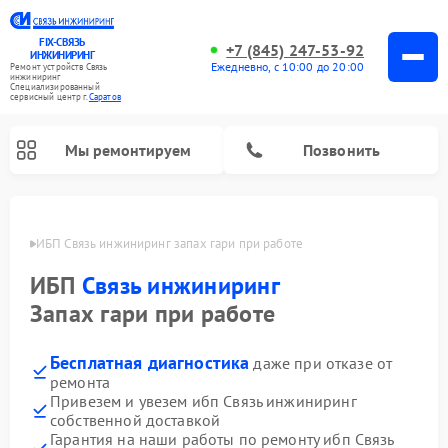
FIX-СВЯЗЬ
+7 (845) 247-53-92
ИНЖИНИРИНГ
Ежедневно, с 10:00 до 20:00
Ремонт устройств Связь
инжиниринг
Специализированный
cервисный центр г.
Саратов
Мы ремонтируем
Позвонить
атове
ИБП Связь инжиниринг запах гари при работе
ИБП
Связь инжиниринг
Запах гари при работе
Бесплатная диагностика
даже при отказе от
ремонта
Привезем и увезем ибп Связь инжиниринг
собственной доставкой
Гарантия на наши работы по ремонту ибп Связь