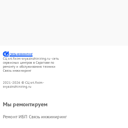
СЦ srt.fixim-svyazinzhiniring.ru - сеть
сервисных центров в Саратове по
ремонту и обслуживанию техники
Связь инжиниринг
2021-2026 © СЦ srt.fixim-
svyazinzhiniring.ru
Мы ремонтируем
Ремонт ИБП Связь инжиниринг