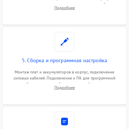
цепи зарядки и монтаж новых радиодеталей.
Подробнее
Восстановление поврежденных токоведущих дорожек и
замена реле.
5. Сборка и программная настройка
Монтаж плат и аккумуляторов в корпус, подключение
силовых кабелей. Подключение к ПК для программной
калибровки констант батареи, настройки порогов
Подробнее
срабатывания AVR и сброса счетчиков старения АКБ.