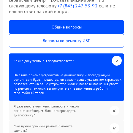
сервисный центр “FIX-Связь инжиниринг” по
следующему телефону
+7 (845) 247-53-92
если не
нашли ответ на свой вопрос.
Общие вопросы
Вопросы по ремонту ИБП
Какие документы вы предоставляете?
На этапе приема устройства на диагностику и последующий
ремонт вам будет предоставлен заказ-наряд с указанием страховых
обязательств на ваше устройство. Далее, после выполнения работ
по ремонту техники, вы получите акт выполненных работ и
гарантийный талон.
Я уже знаю в чем неисправность и какой
ремонт необходим. Для чего проводить
диагностику?
Мне нужен срочный ремонт. Сможете
сделать?