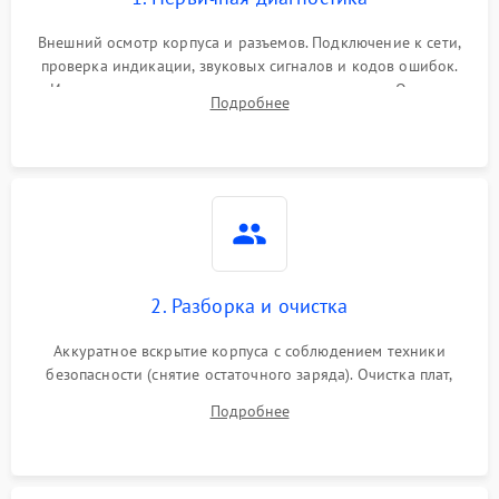
Внешний осмотр корпуса и разъемов. Подключение к сети,
проверка индикации, звуковых сигналов и кодов ошибок.
Измерение входного и выходного напряжения. Оценка
Подробнее
реакции ИБП на отключение основного питания без
нагрузки.
2. Разборка и очистка
Аккуратное вскрытие корпуса с соблюдением техники
безопасности (снятие остаточного заряда). Очистка плат,
радиаторов и кулеров от пыли с помощью сжатого воздуха
Подробнее
и кистей для предотвращения перегрева и замыканий.