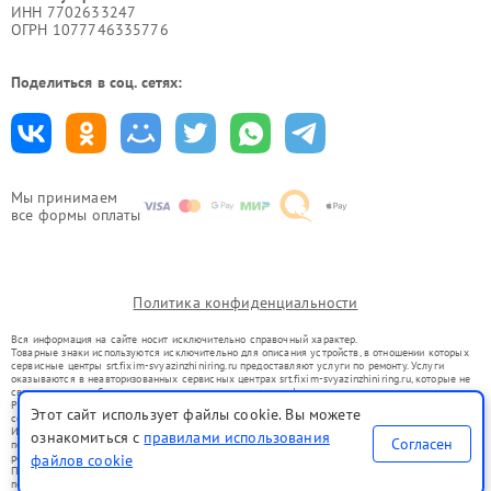
ИНН 7702633247
ОГРН 1077746335776
Поделиться в соц. сетях:
Мы принимаем
все формы оплаты
Политика конфиденциальности
Вся информация на сайте носит исключительно справочный характер.
Товарные знаки используются исключительно для описания устройств, в отношении которых
сервисные центры srt.fixim-svyazinzhiniring.ru предоставляют услуги по ремонту. Услуги
оказываются в неавторизованных сервисных центрах srt.fixim-svyazinzhiniring.ru, которые не
связаны с правообладателями товарных знаков или их официальными представителями.
Ремонт осуществляется для устройств, уже введенных в гражданский оборот в соответствии
Этот сайт использует файлы cookie. Вы можете
со статьей 1487 ГК РФ.
Использование товарных знаков не преследует цели индивидуализации услуг или введения
ознакомиться с
правилами использования
Согласен
потребителей в заблуждение, а служит для информирования о предоставляемых услугах по
ремонту техники указанных брендов.
файлов cookie
Представленная на сайте информация не является публичной офертой, определяемой
положениями Статьи 437(2) Гражданского кодекса РФ