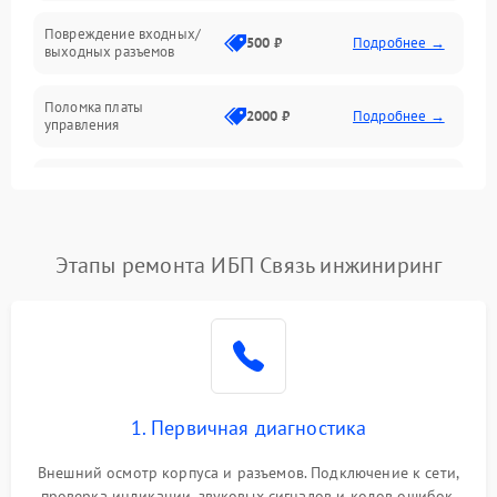
Температура и эксплуатация
Повреждение входных/
500 ₽
Подробнее →
выходных разъемов
Механические повреждения
Поломка платы
Механика
2000 ₽
Подробнее →
управления
Неисправность
3000 ₽
Подробнее →
трансформатора
Повреждение
Этапы ремонта ИБП Связь инжиниринг
500 ₽
Подробнее →
конденсаторов
Поломка предохранителя
100 ₽
Подробнее →
Неисправность системы
1000 ₽
Подробнее →
охлаждения
1. Первичная диагностика
Неисправность
500 ₽
Подробнее →
Внешний осмотр корпуса и разъемов. Подключение к сети,
индикаторов
проверка индикации, звуковых сигналов и кодов ошибок.