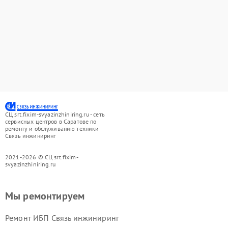
СЦ srt.fixim-svyazinzhiniring.ru - сеть
сервисных центров в Саратове по
ремонту и обслуживанию техники
Связь инжиниринг
2021-2026 © СЦ srt.fixim-
svyazinzhiniring.ru
Мы ремонтируем
Ремонт ИБП Связь инжиниринг