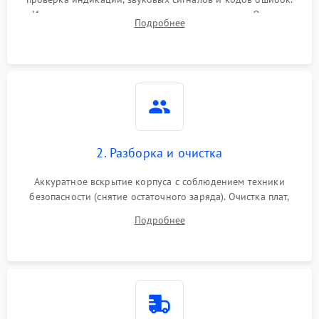
Измерение входного и выходного напряжения. Оценка
Поломка фильтров
Подробнее
1000 ₽
Подробнее →
реакции ИБП на отключение основного питания без
(EMI/EMC)
нагрузки.
Неисправность системы
1500 ₽
Подробнее →
защиты
Неисправность системы
2000 ₽
Подробнее →
стабилизации
2. Разборка и очистка
Поломка системы
автоматического
1500 ₽
Подробнее →
Аккуратное вскрытие корпуса с соблюдением техники
переключения
безопасности (снятие остаточного заряда). Очистка плат,
радиаторов и кулеров от пыли с помощью сжатого воздуха
Неисправность системы
Подробнее
1500 ₽
Подробнее →
и кистей для предотвращения перегрева и замыканий.
мониторинга
Повреждение внутренних
500 ₽
Подробнее →
проводов
Неисправность системы