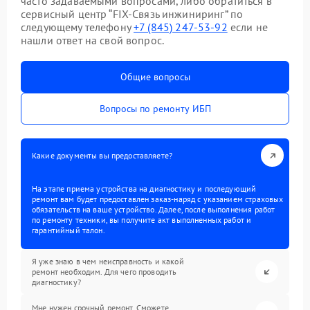
часто задаваемыми вопросами, либо обратиться в
сервисный центр “FIX-Связь инжиниринг” по
следующему телефону
+7 (845) 247-53-92
если не
нашли ответ на свой вопрос.
Общие вопросы
Вопросы по ремонту ИБП
Какие документы вы предоставляете?
На этапе приема устройства на диагностику и последующий
ремонт вам будет предоставлен заказ-наряд с указанием страховых
обязательств на ваше устройство. Далее, после выполнения работ
по ремонту техники, вы получите акт выполненных работ и
гарантийный талон.
Я уже знаю в чем неисправность и какой
ремонт необходим. Для чего проводить
диагностику?
Мне нужен срочный ремонт. Сможете