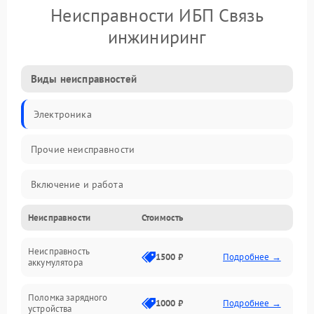
Неисправности ИБП Связь
инжиниринг
Виды неисправностей
Электроника
Прочие неисправности
Включение и работа
Неисправности
Стоимость
Работа с нагрузкой
Неисправность
Звук и индикация
1500 ₽
Подробнее →
аккумулятора
Питание и режимы
Поломка зарядного
1000 ₽
Подробнее →
устройства