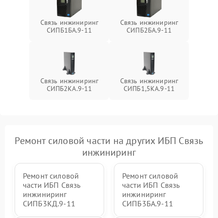
проводов
Связь инжиниринг
Связь инжиниринг
Неисправность системы
СИПБ1БА.9-11
СИПБ2БА.9-11
1500 ₽
Подробнее →
зарядки
Поломка системы защиты
1000 ₽
Подробнее →
от перегрузок
Связь инжиниринг
Связь инжиниринг
СИПБ2КА.9-11
СИПБ1,5КА.9-11
Неисправность системы
защиты от короткого
1500 ₽
Подробнее →
замыкания
Повреждение системы
1000 ₽
Подробнее →
Ремонт силовой части на других ИБП Связь
защиты от перегрева
инжиниринг
Неисправность системы
защиты от
1500 ₽
Подробнее →
Ремонт силовой
Ремонт силовой
перенапряжения
части ИБП Связь
части ИБП Связь
инжиниринг
инжиниринг
СИПБ3КД.9-11
СИПБ3БА.9-11