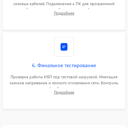
силовых кабелей. Подключение к ПК для программной
калибровки констант батареи, настройки порогов
Подробнее
срабатывания AVR и сброса счетчиков старения АКБ.
6. Финальное тестирование
Проверка работы ИБП под тестовой нагрузкой. Имитация
скачков напряжения и полного отключения сети. Контроль
времени автономной работы, температурного режима и
Подробнее
корректности формы выходного сигнала.