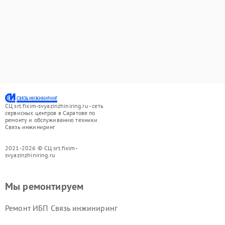
СЦ srt.fixim-svyazinzhiniring.ru - сеть
сервисных центров в Саратове по
ремонту и обслуживанию техники
Связь инжиниринг
2021-2026 © СЦ srt.fixim-
svyazinzhiniring.ru
Мы ремонтируем
Ремонт ИБП Связь инжиниринг