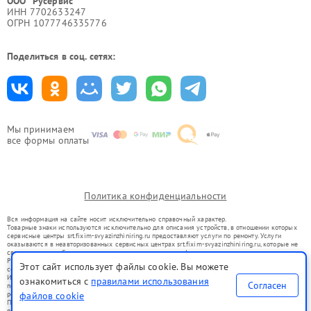
ООО "Русервис"
ИНН 7702633247
ОГРН 1077746335776
Поделиться в соц. сетях:
Мы принимаем
все формы оплаты
Политика конфиденциальности
Вся информация на сайте носит исключительно справочный характер.
Товарные знаки используются исключительно для описания устройств, в отношении которых
сервисные центры srt.fixim-svyazinzhiniring.ru предоставляют услуги по ремонту. Услуги
оказываются в неавторизованных сервисных центрах srt.fixim-svyazinzhiniring.ru, которые не
связаны с правообладателями товарных знаков или их официальными представителями.
Ремонт осуществляется для устройств, уже введенных в гражданский оборот в соответствии
Этот сайт использует файлы cookie. Вы можете
со статьей 1487 ГК РФ.
Использование товарных знаков не преследует цели индивидуализации услуг или введения
ознакомиться с
правилами использования
Согласен
потребителей в заблуждение, а служит для информирования о предоставляемых услугах по
ремонту техники указанных брендов.
файлов cookie
Представленная на сайте информация не является публичной офертой, определяемой
положениями Статьи 437(2) Гражданского кодекса РФ