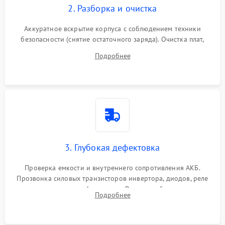
2. Разборка и очистка
Аккуратное вскрытие корпуса с соблюдением техники
безопасности (снятие остаточного заряда). Очистка плат,
радиаторов и кулеров от пыли с помощью сжатого воздуха
Подробнее
и кистей для предотвращения перегрева и замыканий.
3. Глубокая дефектовка
Проверка емкости и внутреннего сопротивления АКБ.
Прозвонка силовых транзисторов инвертора, диодов, реле
переключения и трансформатора. Визуальный поиск вздутых
Подробнее
конденсаторов и прогаров на печатной плате.