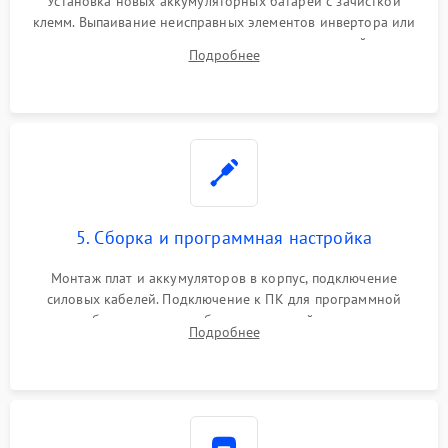
Установка новых аккумуляторных батарей с зачисткой
клемм. Выпаивание неисправных элементов инвертора или
цепи зарядки и монтаж новых радиодеталей.
Подробнее
Восстановление поврежденных токоведущих дорожек и
замена реле.
5. Сборка и программная настройка
Монтаж плат и аккумуляторов в корпус, подключение
силовых кабелей. Подключение к ПК для программной
калибровки констант батареи, настройки порогов
Подробнее
срабатывания AVR и сброса счетчиков старения АКБ.