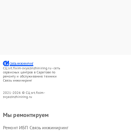
СЦ srt.fixim-svyazinzhiniring.ru - сеть
сервисных центров в Саратове по
ремонту и обслуживанию техники
Связь инжиниринг
2021-2026 © СЦ srt.fixim-
svyazinzhiniring.ru
Мы ремонтируем
Ремонт ИБП Связь инжиниринг