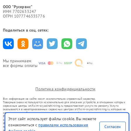
ООО "Русервис"
ИНН 7702633247
ОГРН 1077746335776
Поделиться в соц. сетях:
Мы принимаем
все формы оплаты
Политика конфиденциальности
Вся информация на сайте носит исключительно справочный характер.
Товарные знаки используются исключительно для описания устройств, в отношении которых
сервисные центры srt.fixim-svyazinzhiniring.ru предоставляют услуги по ремонту. Услуги
оказываются в неавторизованных сервисных центрах srt.fixim-svyazinzhiniring.ru, которые не
связаны с правообладателями товарных знаков или их официальными представителями.
Ремонт осуществляется для устройств, уже введенных в гражданский оборот в соответствии
Этот сайт использует файлы cookie. Вы можете
со статьей 1487 ГК РФ.
Использование товарных знаков не преследует цели индивидуализации услуг или введения
ознакомиться с
правилами использования
Согласен
потребителей в заблуждение, а служит для информирования о предоставляемых услугах по
ремонту техники указанных брендов.