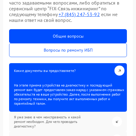
часто задаваемыми вопросами, либо обратиться в
сервисный центр “FIX-Связь инжиниринг” по
следующему телефону
+7 (845) 247-53-92
если не
нашли ответ на свой вопрос.
Общие вопросы
Вопросы по ремонту ИБП
Какие документы вы предоставляете?
На этапе приема устройства на диагностику и последующий
ремонт вам будет предоставлен заказ-наряд с указанием страховых
обязательств на ваше устройство. Далее, после выполнения работ
по ремонту техники, вы получите акт выполненных работ и
гарантийный талон.
Я уже знаю в чем неисправность и какой
ремонт необходим. Для чего проводить
диагностику?