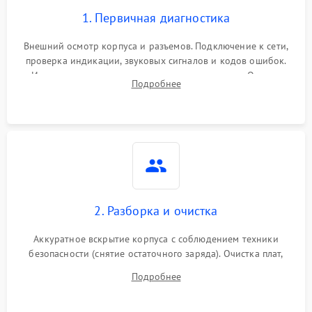
1. Первичная диагностика
Внешний осмотр корпуса и разъемов. Подключение к сети,
проверка индикации, звуковых сигналов и кодов ошибок.
Измерение входного и выходного напряжения. Оценка
Подробнее
реакции ИБП на отключение основного питания без
нагрузки.
2. Разборка и очистка
Аккуратное вскрытие корпуса с соблюдением техники
безопасности (снятие остаточного заряда). Очистка плат,
радиаторов и кулеров от пыли с помощью сжатого воздуха
Подробнее
и кистей для предотвращения перегрева и замыканий.