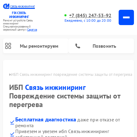
FIX-СВЯЗЬ
+7 (845) 247-53-92
ИНЖИНИРИНГ
Ежедневно, с 10:00 до 20:00
Ремонт устройств Связь
инжиниринг
Специализированный
cервисный центр г.
Саратов
Мы ремонтируем
Позвонить
атове
ИБП Связь инжиниринг повреждение системы защиты от перегрева
ИБП
Связь инжиниринг
Повреждение системы защиты от
перегрева
Бесплатная диагностика
даже при отказе от
ремонта
Привезем и увезем ибп Связь инжиниринг