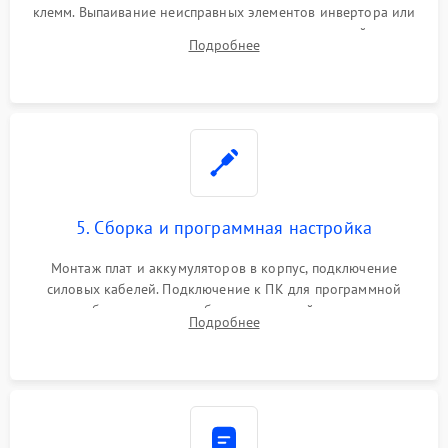
клемм. Выпаивание неисправных элементов инвертора или
цепи зарядки и монтаж новых радиодеталей.
Подробнее
Восстановление поврежденных токоведущих дорожек и
замена реле.
5. Сборка и программная настройка
Монтаж плат и аккумуляторов в корпус, подключение
силовых кабелей. Подключение к ПК для программной
калибровки констант батареи, настройки порогов
Подробнее
срабатывания AVR и сброса счетчиков старения АКБ.