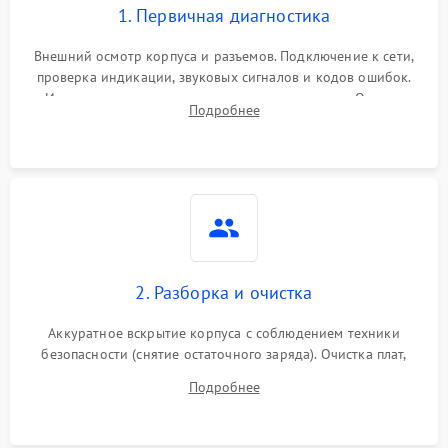
1. Первичная диагностика
Внешний осмотр корпуса и разъемов. Подключение к сети,
проверка индикации, звуковых сигналов и кодов ошибок.
Измерение входного и выходного напряжения. Оценка
Подробнее
реакции ИБП на отключение основного питания без
нагрузки.
2. Разборка и очистка
Аккуратное вскрытие корпуса с соблюдением техники
безопасности (снятие остаточного заряда). Очистка плат,
радиаторов и кулеров от пыли с помощью сжатого воздуха
Подробнее
и кистей для предотвращения перегрева и замыканий.