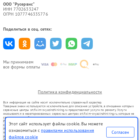
ООО "Русервис"
ИНН 7702633247
ОГРН 1077746335776
Поделиться в соц. сетях:
Мы принимаем
все формы оплаты
Политика конфиденциальности
Вся информация на сайте носит исключительно справочный характер.
Товарные знаки используются исключительно для описания устройств, в отношении которых
сервисные центры srt.fixim-svyazinzhiniring.ru предоставляют услуги по ремонту. Услуги
оказываются в неавторизованных сервисных центрах srt.fixim-svyazinzhiniring.ru, которые не
связаны с правообладателями товарных знаков или их официальными представителями.
Ремонт осуществляется для устройств, уже введенных в гражданский оборот в соответствии
Этот сайт использует файлы cookie. Вы можете
со статьей 1487 ГК РФ.
Использование товарных знаков не преследует цели индивидуализации услуг или введения
ознакомиться с
правилами использования
Согласен
потребителей в заблуждение, а служит для информирования о предоставляемых услугах по
ремонту техники указанных брендов.
файлов cookie
Представленная на сайте информация не является публичной офертой, определяемой