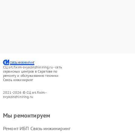
СЦ srt.fixim-svyazinzhiniring.ru - сеть
сервисных центров в Саратове по
ремонту и обслуживанию техники
Связь инжиниринг
2021-2026 © СЦ srt.fixim-
svyazinzhiniring.ru
Мы ремонтируем
Ремонт ИБП Связь инжиниринг