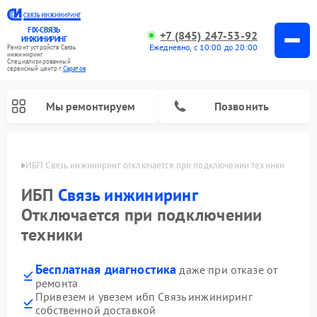
FIX-СВЯЗЬ
+7 (845) 247-53-92
ИНЖИНИРИНГ
Ежедневно, с 10:00 до 20:00
Ремонт устройств Связь
инжиниринг
Специализированный
cервисный центр г.
Саратов
Мы ремонтируем
Позвонить
атове
ИБП Связь инжиниринг отключается при подключении техники
ИБП
Связь инжиниринг
Отключается при подключении
техники
Бесплатная диагностика
даже при отказе от
ремонта
Привезем и увезем ибп Связь инжиниринг
собственной доставкой