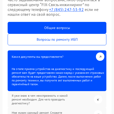
сервисный центр “FIX-Связь инжиниринг” по
следующему телефону
+7 (845) 247-53-92
если не
нашли ответ на свой вопрос.
Общие вопросы
Вопросы по ремонту ИБП
Какие документы вы предоставляете?
На этапе приема устройства на диагностику и последующий
ремонт вам будет предоставлен заказ-наряд с указанием страховых
обязательств на ваше устройство. Далее, после выполнения работ
по ремонту техники, вы получите акт выполненных работ и
гарантийный талон.
Я уже знаю в чем неисправность и какой
ремонт необходим. Для чего проводить
диагностику?
Мне нужен срочный ремонт. Сможете