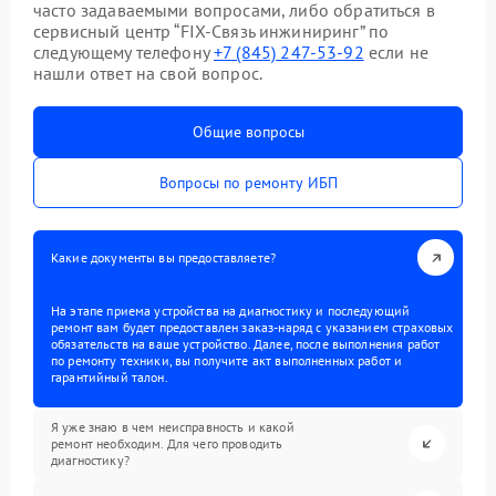
часто задаваемыми вопросами, либо обратиться в
сервисный центр “FIX-Связь инжиниринг” по
следующему телефону
+7 (845) 247-53-92
если не
нашли ответ на свой вопрос.
Общие вопросы
Вопросы по ремонту ИБП
Какие документы вы предоставляете?
На этапе приема устройства на диагностику и последующий
ремонт вам будет предоставлен заказ-наряд с указанием страховых
обязательств на ваше устройство. Далее, после выполнения работ
по ремонту техники, вы получите акт выполненных работ и
гарантийный талон.
Я уже знаю в чем неисправность и какой
ремонт необходим. Для чего проводить
диагностику?