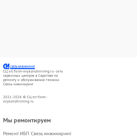
СЦ srt.fixim-svyazinzhiniring.ru - сеть
сервисных центров в Саратове по
ремонту и обслуживанию техники
Связь инжиниринг
2021-2026 © СЦ srt.fixim-
svyazinzhiniring.ru
Мы ремонтируем
Ремонт ИБП Связь инжиниринг