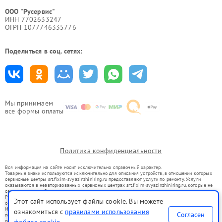
ООО "Русервис"
ИНН 7702633247
ОГРН 1077746335776
Поделиться в соц. сетях:
Мы принимаем
все формы оплаты
Политика конфиденциальности
Вся информация на сайте носит исключительно справочный характер.
Товарные знаки используются исключительно для описания устройств, в отношении которых
сервисные центры srt.fixim-svyazinzhiniring.ru предоставляют услуги по ремонту. Услуги
оказываются в неавторизованных сервисных центрах srt.fixim-svyazinzhiniring.ru, которые не
связаны с правообладателями товарных знаков или их официальными представителями.
Ремонт осуществляется для устройств, уже введенных в гражданский оборот в соответствии
Этот сайт использует файлы cookie. Вы можете
со статьей 1487 ГК РФ.
Использование товарных знаков не преследует цели индивидуализации услуг или введения
ознакомиться с
правилами использования
Согласен
потребителей в заблуждение, а служит для информирования о предоставляемых услугах по
ремонту техники указанных брендов.