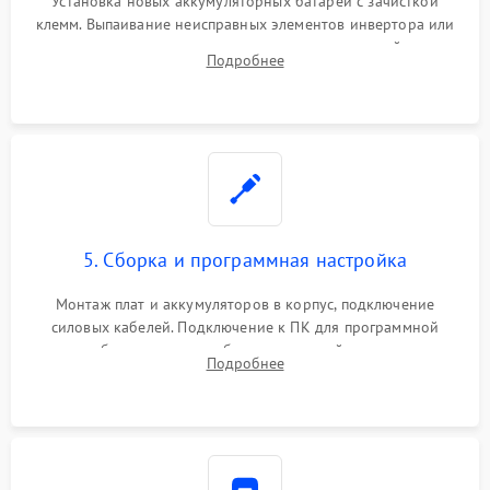
Установка новых аккумуляторных батарей с зачисткой
клемм. Выпаивание неисправных элементов инвертора или
цепи зарядки и монтаж новых радиодеталей.
Подробнее
Восстановление поврежденных токоведущих дорожек и
замена реле.
5. Сборка и программная настройка
Монтаж плат и аккумуляторов в корпус, подключение
силовых кабелей. Подключение к ПК для программной
калибровки констант батареи, настройки порогов
Подробнее
срабатывания AVR и сброса счетчиков старения АКБ.