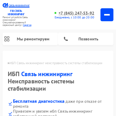
FIX-СВЯЗЬ
+7 (845) 247-53-92
ИНЖИНИРИНГ
Ежедневно, с 10:00 до 20:00
Ремонт устройств Связь
инжиниринг
Специализированный
cервисный центр г.
Саратов
Мы ремонтируем
Позвонить
атове
ИБП Связь инжиниринг неисправность системы стабилизации
ИБП
Связь инжиниринг
Неисправность системы
стабилизации
Бесплатная диагностика
даже при отказе от
ремонта
Привезем и увезем ибп Связь инжиниринг