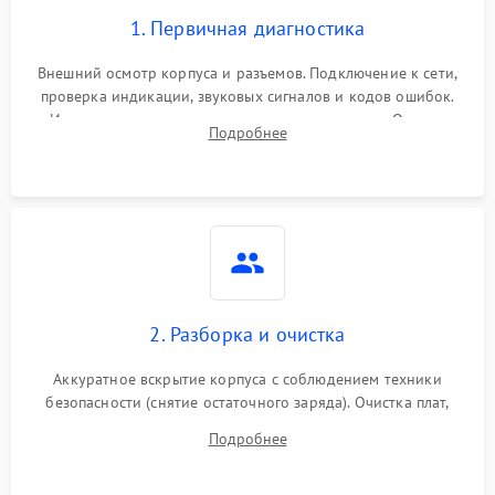
1. Первичная диагностика
Внешний осмотр корпуса и разъемов. Подключение к сети,
проверка индикации, звуковых сигналов и кодов ошибок.
Измерение входного и выходного напряжения. Оценка
Подробнее
реакции ИБП на отключение основного питания без
нагрузки.
2. Разборка и очистка
Аккуратное вскрытие корпуса с соблюдением техники
безопасности (снятие остаточного заряда). Очистка плат,
радиаторов и кулеров от пыли с помощью сжатого воздуха
Подробнее
и кистей для предотвращения перегрева и замыканий.