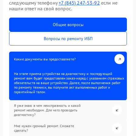
следующему телефону
+7 (845) 247-53-92
если не
нашли ответ на свой вопрос.
Общие вопросы
Вопросы по ремонту ИБП
Какие документы вы предоставляете?
На этапе приема устройства на диагностику и последующий
ремонт вам будет предоставлен заказ-наряд с указанием страховых
обязательств на ваше устройство. Далее, после выполнения работ
по ремонту техники, вы получите акт выполненных работ и
гарантийный талон.
Я уже знаю в чем неисправность и какой
ремонт необходим. Для чего проводить
диагностику?
Мне нужен срочный ремонт. Сможете
сделать?