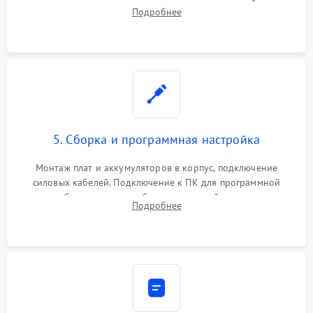
цепи зарядки и монтаж новых радиодеталей.
Подробнее
Восстановление поврежденных токоведущих дорожек и
замена реле.
5. Сборка и программная настройка
Монтаж плат и аккумуляторов в корпус, подключение
силовых кабелей. Подключение к ПК для программной
калибровки констант батареи, настройки порогов
Подробнее
срабатывания AVR и сброса счетчиков старения АКБ.