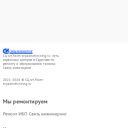
СЦ srt.fixim-svyazinzhiniring.ru - сеть
сервисных центров в Саратове по
ремонту и обслуживанию техники
Связь инжиниринг
2021-2026 © СЦ srt.fixim-
svyazinzhiniring.ru
Мы ремонтируем
Ремонт ИБП Связь инжиниринг