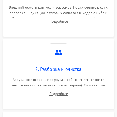
Внешний осмотр корпуса и разъемов. Подключение к сети,
проверка индикации, звуковых сигналов и кодов ошибок.
Измерение входного и выходного напряжения. Оценка
Подробнее
реакции ИБП на отключение основного питания без
нагрузки.
2. Разборка и очистка
Аккуратное вскрытие корпуса с соблюдением техники
безопасности (снятие остаточного заряда). Очистка плат,
радиаторов и кулеров от пыли с помощью сжатого воздуха
Подробнее
и кистей для предотвращения перегрева и замыканий.