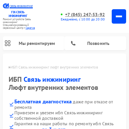
FIX-СВЯЗЬ
+7 (845) 247-53-92
ИНЖИНИРИНГ
Ежедневно, с 10:00 до 20:00
Ремонт устройств Связь
инжиниринг
Специализированный
cервисный центр г.
Саратов
Мы ремонтируем
Позвонить
атове
ИБП Связь инжиниринг люфт внутренних элементов
ИБП
Связь инжиниринг
Люфт внутренних элементов
Бесплатная диагностика
даже при отказе от
ремонта
Привезем и увезем ибп Связь инжиниринг
собственной доставкой
Гарантия на наши работы по ремонту ибп Связь