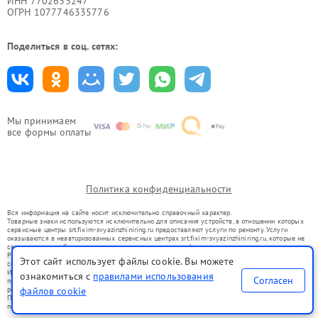
ИНН 7702633247
ОГРН 1077746335776
Поделиться в соц. сетях:
Мы принимаем
все формы оплаты
Политика конфиденциальности
Вся информация на сайте носит исключительно справочный характер.
Товарные знаки используются исключительно для описания устройств, в отношении которых
сервисные центры srt.fixim-svyazinzhiniring.ru предоставляют услуги по ремонту. Услуги
оказываются в неавторизованных сервисных центрах srt.fixim-svyazinzhiniring.ru, которые не
связаны с правообладателями товарных знаков или их официальными представителями.
Ремонт осуществляется для устройств, уже введенных в гражданский оборот в соответствии
Этот сайт использует файлы cookie. Вы можете
со статьей 1487 ГК РФ.
Использование товарных знаков не преследует цели индивидуализации услуг или введения
ознакомиться с
правилами использования
Согласен
потребителей в заблуждение, а служит для информирования о предоставляемых услугах по
ремонту техники указанных брендов.
файлов cookie
Представленная на сайте информация не является публичной офертой, определяемой
положениями Статьи 437(2) Гражданского кодекса РФ